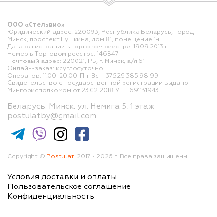
ООО «Стельвио»
Юридический адрес: 220093, Республика Беларусь, город
Минск, проспект Пушкина, дом 81, помещение 1н
Дата регистрации в торговом реестре: 19.09.2013 г.
Номер в Торговом реестре: 146847
Почтовый адрес: 220021, РБ, г. Минск, а/я 61
Онлайн-заказ: круглосуточно
Оператор: 11.00-20.00 Пн-Вс +37529 385 98 99
Свидетельство о государственной регистрации выдано
Мингорисполкомом от 23.02.2018 УНП 691131943
Беларусь, Минск, ул. Немига 5, 1 этаж
postulatby@gmail.com
Copyright ©
Postulat
. 2017 - 2026 г. Все права защищены
Условия доставки и оплаты
Пользовательское соглашение
Конфиденциальность