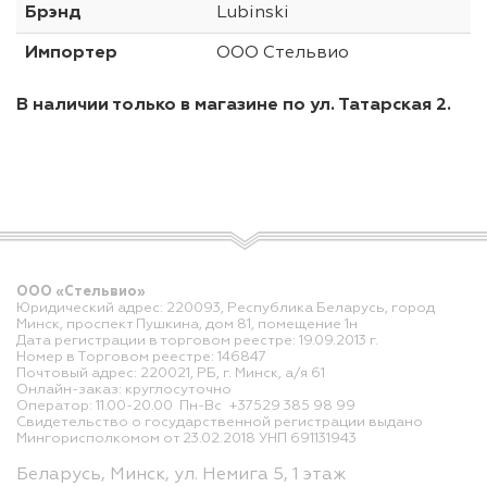
Брэнд
Lubinski
Импортер
ООО Стельвио
В наличии только в магазине по ул. Татарская 2.
ООО «Стельвио»
Юридический адрес: 220093, Республика Беларусь, город
Минск, проспект Пушкина, дом 81, помещение 1н
Дата регистрации в торговом реестре: 19.09.2013 г.
Номер в Торговом реестре: 146847
Почтовый адрес: 220021, РБ, г. Минск, а/я 61
Онлайн-заказ: круглосуточно
Оператор: 11.00-20.00 Пн-Вс +37529 385 98 99
Свидетельство о государственной регистрации выдано
Мингорисполкомом от 23.02.2018 УНП 691131943
Беларусь, Минск, ул. Немига 5, 1 этаж