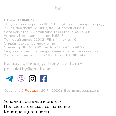
ООО «Стельвио»
Юридический адрес: 220093, Республика Беларусь, город
Минск, проспект Пушкина, дом 81, помещение 1н
Дата регистрации в торговом реестре: 19.09.2013 г.
Номер в Торговом реестре: 146847
Почтовый адрес: 220021, РБ, г. Минск, а/я 61
Онлайн-заказ: круглосуточно
Оператор: 11.00-20.00 Пн-Вс +37529 385 98 99
Свидетельство о государственной регистрации выдано
Мингорисполкомом от 23.02.2018 УНП 691131943
Беларусь, Минск, ул. Немига 5, 1 этаж
postulatby@gmail.com
Copyright ©
Postulat
. 2017 - 2026 г. Все права защищены
Условия доставки и оплаты
Пользовательское соглашение
Конфиденциальность