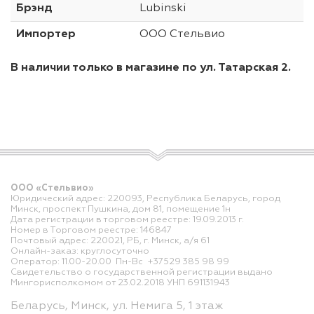
Брэнд
Lubinski
Импортер
ООО Стельвио
В наличии только в магазине по ул. Татарская 2.
ООО «Стельвио»
Юридический адрес: 220093, Республика Беларусь, город
Минск, проспект Пушкина, дом 81, помещение 1н
Дата регистрации в торговом реестре: 19.09.2013 г.
Номер в Торговом реестре: 146847
Почтовый адрес: 220021, РБ, г. Минск, а/я 61
Онлайн-заказ: круглосуточно
Оператор: 11.00-20.00 Пн-Вс +37529 385 98 99
Свидетельство о государственной регистрации выдано
Мингорисполкомом от 23.02.2018 УНП 691131943
Беларусь, Минск, ул. Немига 5, 1 этаж