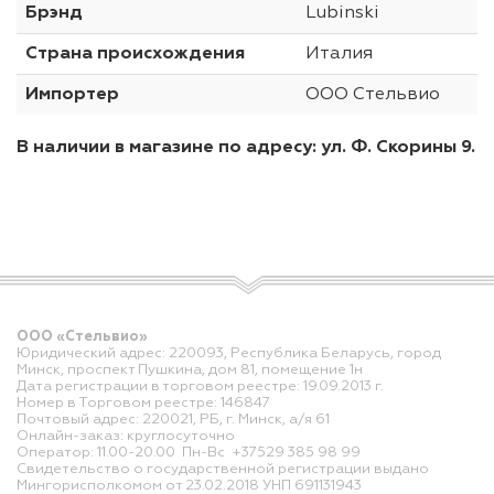
Брэнд
Lubinski
Страна происхождения
Италия
Импортер
ООО Стельвио
В наличии в магазине по адресу: ул. Ф. Скорины 9.
ООО «Стельвио»
Юридический адрес: 220093, Республика Беларусь, город
Минск, проспект Пушкина, дом 81, помещение 1н
Дата регистрации в торговом реестре: 19.09.2013 г.
Номер в Торговом реестре: 146847
Почтовый адрес: 220021, РБ, г. Минск, а/я 61
Онлайн-заказ: круглосуточно
Оператор: 11.00-20.00 Пн-Вс +37529 385 98 99
Свидетельство о государственной регистрации выдано
Мингорисполкомом от 23.02.2018 УНП 691131943