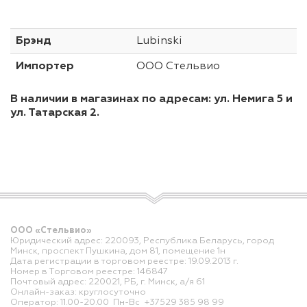
Брэнд
Lubinski
Импортер
ООО Стельвио
В наличии в магазинах по адресам: ул. Немига 5 и
ул. Татарская 2.
ООО «Стельвио»
Юридический адрес: 220093, Республика Беларусь, город
Минск, проспект Пушкина, дом 81, помещение 1н
Дата регистрации в торговом реестре: 19.09.2013 г.
Номер в Торговом реестре: 146847
Почтовый адрес: 220021, РБ, г. Минск, а/я 61
Онлайн-заказ: круглосуточно
Оператор: 11.00-20.00 Пн-Вс +37529 385 98 99