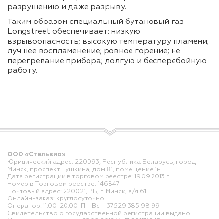
разрушению и даже разрыву.
Таким образом специальный бутановый газ
Longstreet обеспечивает: низкую
взрывоопасность; высокую температуру пламени;
лучшее воспламенение; ровное горение; не
перегревание прибора; долгую и бесперебойную
работу.
ООО «Стельвио»
Юридический адрес: 220093, Республика Беларусь, город
Минск, проспект Пушкина, дом 81, помещение 1н
Дата регистрации в торговом реестре: 19.09.2013 г.
Номер в Торговом реестре: 146847
Почтовый адрес: 220021, РБ, г. Минск, а/я 61
Онлайн-заказ: круглосуточно
Оператор: 11.00-20.00 Пн-Вс +37529 385 98 99
Свидетельство о государственной регистрации выдано