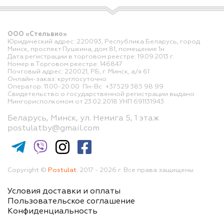
ООО «Стельвио»
Юридический адрес: 220093, Республика Беларусь, город
Минск, проспект Пушкина, дом 81, помещение 1н
Дата регистрации в торговом реестре: 19.09.2013 г.
Номер в Торговом реестре: 146847
Почтовый адрес: 220021, РБ, г. Минск, а/я 61
Онлайн-заказ: круглосуточно
Оператор: 11.00-20.00 Пн-Вс +37529 385 98 99
Свидетельство о государственной регистрации выдано
Мингорисполкомом от 23.02.2018 УНП 691131943
Беларусь, Минск, ул. Немига 5, 1 этаж
postulatby@gmail.com
Copyright ©
Postulat
. 2017 - 2026 г. Все права защищены
Условия доставки и оплаты
Пользовательское соглашение
Конфиденциальность