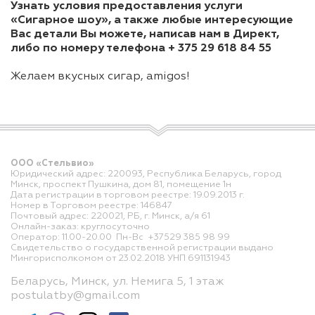
Узнать условия предоставления услуги
«Сигарное шоу», а также любые интересующие
Вас детали Вы можете, написав нам в Директ,
либо по номеру телефона + 375 29 618 84 55
Желаем вкусных сигар, amigos!
ООО «Стельвио»
Юридический адрес: 220093, Республика Беларусь, город
Минск, проспект Пушкина, дом 81, помещение 1н
Дата регистрации в торговом реестре: 19.09.2013 г.
Номер в Торговом реестре: 146847
Почтовый адрес: 220021, РБ, г. Минск, а/я 61
Онлайн-заказ: круглосуточно
Оператор: 11.00-20.00 Пн-Вс +37529 385 98 99
Свидетельство о государственной регистрации выдано
Мингорисполкомом от 23.02.2018 УНП 691131943
Беларусь, Минск, ул. Немига 5, 1 этаж
postulatby@gmail.com